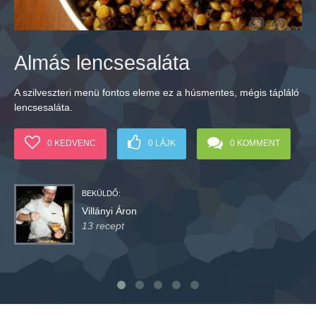
Almás lencsesaláta
A szilveszteri menü fontos eleme ez a húsmentes, mégis tápláló
F
lencsesaláta.
e
0 KEDVENC
0 LÁJK
0 KOMMENT
BEKÜLDŐ:
Villányi Áron
13 recept