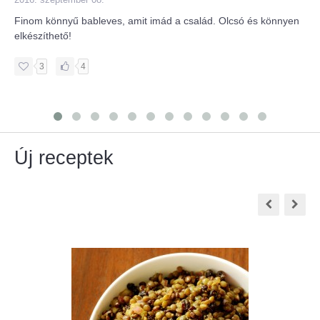
Finom könnyű bableves, amit imád a család. Olcsó és könnyen
elkészíthető!
3
4
Új receptek