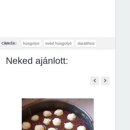
húsgolyó
svéd húsgolyó
darálthús
CÍMKÉK:
Neked ajánlott: