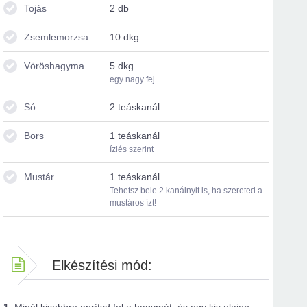
Tojás
2 db
Zsemlemorzsa
10 dkg
Vöröshagyma
5 dkg
egy nagy fej
Só
2 teáskanál
Bors
1 teáskanál
ízlés szerint
Mustár
1 teáskanál
Tehetsz bele 2 kanálnyit is, ha szereted a
mustáros ízt!
Elkészítési mód: