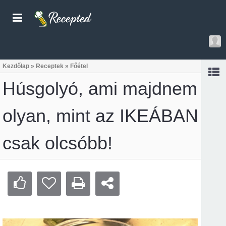
Kezdőlap
»
Receptek
»
Főétel
Húsgolyó, ami majdnem
olyan, mint az IKEÁBAN
csak olcsóbb!