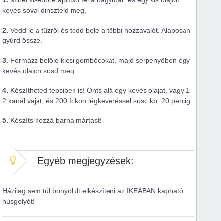
1.
Minél kisebbre aprítsd fel a hagymát, és egy kis olajon
kevés sóval dinszteld meg.
2.
Vedd le a tűzről és tedd bele a többi hozzávalót. Alaposan
gyúrd össze.
3.
Formázz belőle kicsi gombócokat, majd serpenyőben egy
kevés olajon süsd meg.
4.
Készítheted tepsiben is! Önts alá egy kevés olajat, vagy 1-
2 kanál vajat, és 200 fokon légkeveréssel süsd kb. 20 percig.
5.
Készíts hozzá barna mártást!
Egyéb megjegyzések:
Házilag sem túl bonyolult elkészíteni az IKEÁBAN kapható
húsgolyót!