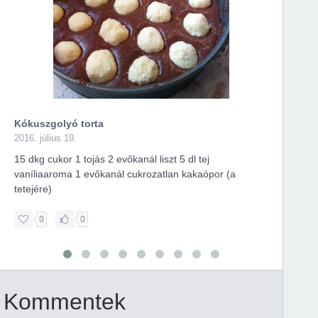
Kókuszgolyó torta
Pikán
2016. július 19.
2016. 
15 dkg cukor 1 tojás 2 evőkanál liszt 5 dl tej
A fris
vaníliaaroma 1 evőkanál cukrozatlan kakaópor (a
tetejére)
0
0
Kommentek