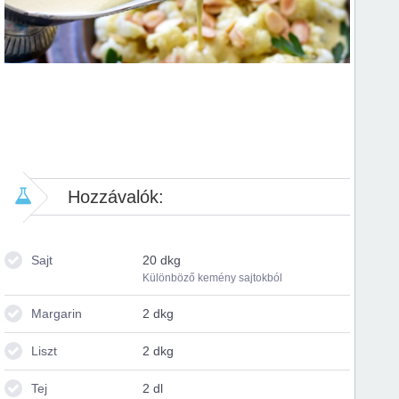
Hozzávalók:
Sajt
20 dkg
Különböző kemény sajtokból
Margarin
2 dkg
Liszt
2 dkg
Tej
2 dl