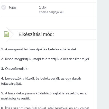
Tojás
1 db
Csak a sárgája kell
Elkészítési mód:
1.
A margarint felolvasztjuk és beletesszük lisztet.
2.
Kissé megpirítjuk, majd feleresztjük a két deciliter tejjel.
3.
Összeforraljuk.
4.
Levesszük a tűzről, és belekeverjük az egy darab
tojássárgáját.
5.
A húsz dekagramm különböző sajtot lereszeljük, és a
mártásba keverjük.
6.
Ízlés szerint ízesítjük sóval, ételízesítővel és egy csipet