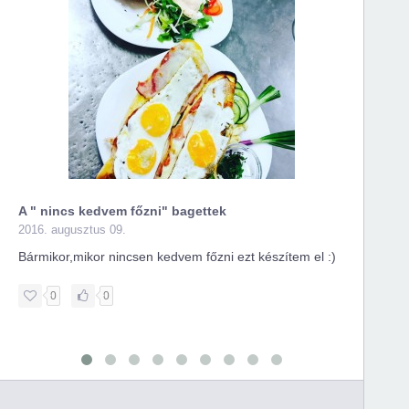
A " nincs kedvem főzni" bagettek
Ameri
2016. augusztus 09.
2016. j
Bármikor,mikor nincsen kedvem főzni ezt készítem el :)
Ez a 
0
0