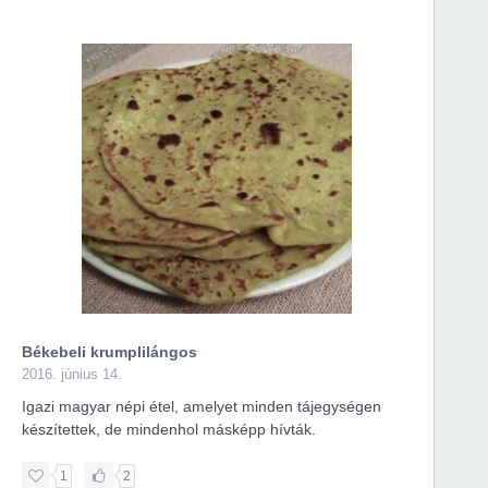
Békebeli krumplilángos
Húsgo
2016. június 14.
csak 
2016. 
Igazi magyar népi étel, amelyet minden tájegységen
készítettek, de mindenhol másképp hívták.
Házila
kaphat
1
2