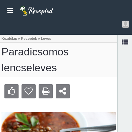
Kezdőlap
»
Receptek
»
Leves
Paradicsomos
lencseleves