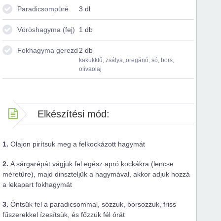
Paradicsompüré
3 dl
Vöröshagyma (fej)
1 db
Fokhagyma gerezd
2 db
kakukkfű, zsálya, oregánó, só, bors,
olivaolaj
Elkészítési mód:
1.
Olajon pirítsuk meg a felkockázott hagymát
2.
A sárgarépát vágjuk fel egész apró kockákra (lencse
méretűre), majd dinszteljük a hagymával, akkor adjuk hozzá
a lekapart fokhagymát
3.
Öntsük fel a paradicsommal, sózzuk, borsozzuk, friss
fűszerekkel ízesítsük, és főzzük fél órát