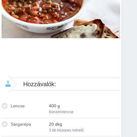
Hozzávalók:
Lencse
400 g
Konzervlencse
Sárgarépa
20 dkg
3 db közepes méretű