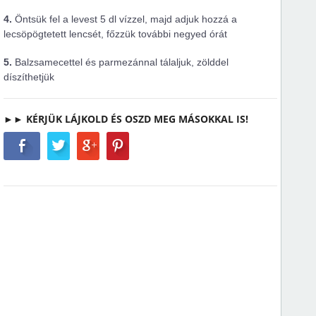
4.
Öntsük fel a levest 5 dl vízzel, majd adjuk hozzá a
lecsöpögtetett lencsét, főzzük további negyed órát
5.
Balzsamecettel és parmezánnal tálaljuk, zölddel
díszíthetjük
►► KÉRJÜK LÁJKOLD ÉS OSZD MEG MÁSOKKAL IS!